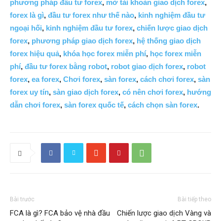
phương pháp đầu tư forex
,
mở tài khoản giao dịch forex
,
forex là gì
,
đầu tư forex như thế nào
,
kinh nghiệm đầu tư
ngoại hối
,
kinh nghiệm đầu tư forex
,
chiến lược giao dịch
forex
,
phương pháp giao dịch forex
,
hệ thống giao dịch
forex hiệu quả
,
khóa học forex miễn phí
,
học forex miễn
phí
,
đầu tư forex bằng robot
,
robot giao dịch forex
,
robot
forex
,
ea forex
,
Chơi forex
,
sàn forex
,
cách chơi forex
,
sàn
forex uy tín
,
sàn giao dịch forex
,
có nên chơi forex
,
hướng
dẫn chơi forex
,
sàn forex quốc tế
,
cách chọn sàn forex
.
Bài trước
Bài tiếp theo
FCA là gì? FCA bảo vệ nhà đầu
Chiến lược giao dịch Vàng và