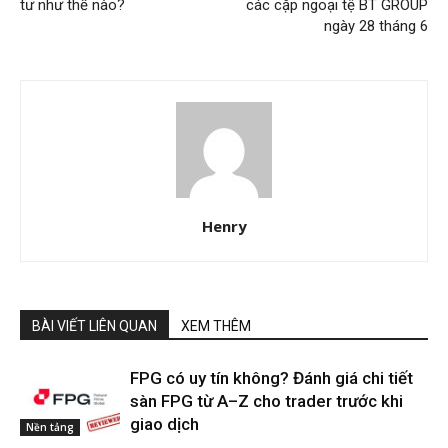
tư như thế nào?
các cặp ngoại tệ BT GROUP
ngày 28 tháng 6
Henry
BÀI VIẾT LIÊN QUAN
XEM THÊM
FPG có uy tín không? Đánh giá chi tiết
sàn FPG từ A–Z cho trader trước khi
giao dịch
Nền tảng