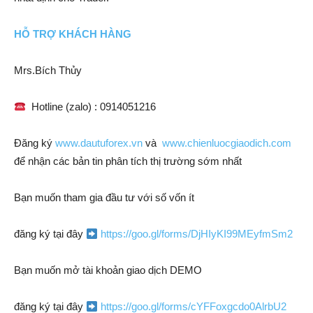
HỖ TRỢ KHÁCH HÀNG
Mrs.Bích Thủy
Hotline (zalo) : 0914051216
Đăng ký
www.dautuforex.vn
và
www.chienluocgiaodich.com
để nhận các bản tin phân tích thị trường sớm nhất
Bạn muốn tham gia đầu tư với số vốn ít
đăng ký tại đây
https://goo.gl/forms/DjHIyKI99MEyfmSm2
Bạn muốn mở tài khoản giao dịch DEMO
đăng ký tại đây
https://goo.gl/forms/cYFFoxgcdo0AlrbU2