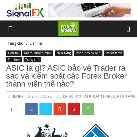
Trang chủ
Liên hệ
Liên hệ
Mở tài khoản forex
Nền tảng
Phân tích cơ bản
Robot forex
Tin forex
Trang chủ
ASIC là gì? ASIC bảo vệ Trader ra
sao và kiểm soát các Forex Broker
thành viên thế nào?
HENRY
27/06/2022
LIÊN HỆ
,
MỞ TÀI KHOẢN FOREX
,
NỀN TẢNG