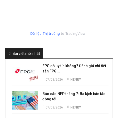
Dữ liệu Thị trường
từ TradingView
Bài viết mới nhất
FPG có uy tín không? Đánh giá chi tiết
sàn FPG...
-
07/08/2026
HENRY
Báo cáo NFP tháng 7: Ba kịch bản tác
động tới...
-
07/08/2026
HENRY