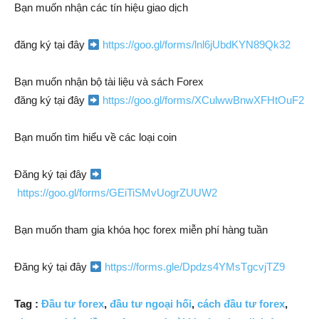
Bạn muốn nhận các tín hiệu giao dịch
đăng ký tại đây
https://goo.gl/forms/lnl6jUbdKYN89Qk32
Bạn muốn nhận bộ tài liệu và sách Forex
đăng ký tại đây
https://goo.gl/forms/XCulwwBnwXFHtOuF2
Bạn muốn tìm hiểu về các loại coin
Đăng ký tại đây
https://goo.gl/forms/GEiTiSMvUogrZUUW2
Bạn muốn tham gia khóa học forex miễn phí hàng tuần
Đăng ký tại đây
https://forms.gle/Dpdzs4YMsTgcvjTZ9
Tag :
Đầu tư forex
,
đầu tư ngoại hối
,
cách đầu tư forex
,