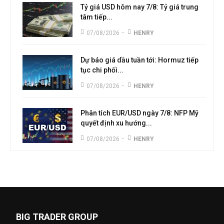
Tỷ giá USD hôm nay 7/8: Tỷ giá trung
tâm tiếp...
-
07/08/2026
HENRY
Dự báo giá dầu tuần tới: Hormuz tiếp
tục chi phối...
-
07/08/2026
HENRY
Phân tích EUR/USD ngày 7/8: NFP Mỹ
quyết định xu hướng...
-
07/08/2026
HENRY
BIG TRADER GROUP