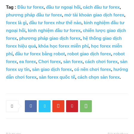
Tag :
Đầu tư forex
,
đầu tư ngoại hối
,
cách đầu tư forex
,
phương pháp đầu tư forex
,
mở tài khoản giao dịch forex
,
forex là gì
,
đầu tư forex như thế nào
,
kinh nghiệm đầu tư
ngoại hối
,
kinh nghiệm đầu tư forex
,
chiến lược giao dịch
forex
,
phương pháp giao dịch forex
,
hệ thống giao dịch
forex hiệu quả
,
khóa học forex miễn phí
,
học forex miễn
phí
,
đầu tư forex bằng robot
,
robot giao dịch forex
,
robot
forex
,
ea forex
,
Chơi forex
,
sàn forex
,
cách chơi forex
,
sàn
forex uy tín
,
sàn giao dịch forex
,
có nên chơi forex
,
hướng
dẫn chơi forex
,
sàn forex quốc tế
,
cách chọn sàn forex
.