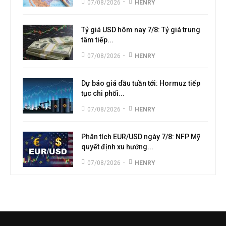
-
07/08/2026
HENRY
Tỷ giá USD hôm nay 7/8: Tỷ giá trung
tâm tiếp...
-
07/08/2026
HENRY
Dự báo giá dầu tuần tới: Hormuz tiếp
tục chi phối...
-
07/08/2026
HENRY
Phân tích EUR/USD ngày 7/8: NFP Mỹ
quyết định xu hướng...
-
07/08/2026
HENRY