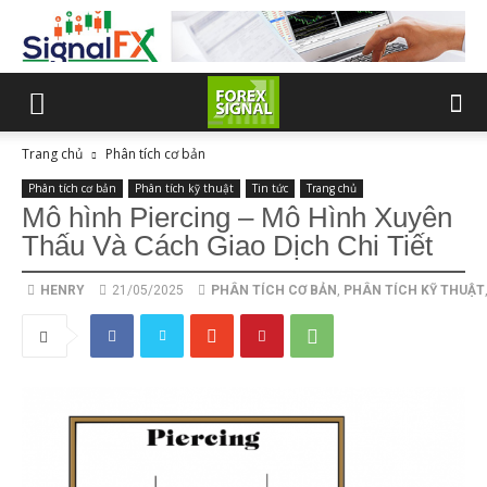
Trang chủ
Phân tích cơ bản
Phân tích cơ bản
Phân tích kỹ thuật
Tin tức
Trang chủ
Mô hình Piercing – Mô Hình Xuyên
Thấu Và Cách Giao Dịch Chi Tiết
HENRY
21/05/2025
PHÂN TÍCH CƠ BẢN
,
PHÂN TÍCH KỸ THUẬT