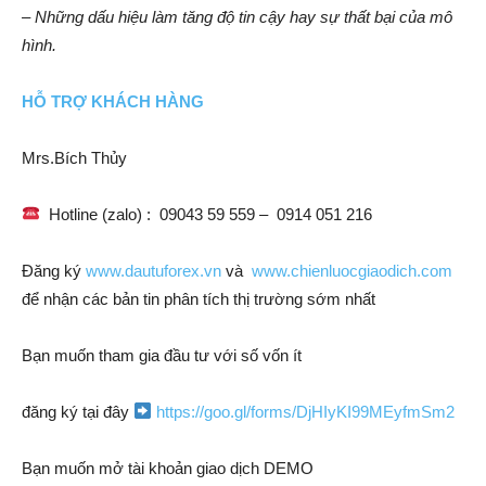
– Những dấu hiệu làm tăng độ tin cậy hay sự thất bại của mô
hình.
HỖ TRỢ KHÁCH HÀNG
Mrs.Bích Thủy
Hotline (zalo) : 09043 59 559 – 0914 051 216
Đăng ký
www.dautuforex.vn
và
www.chienluocgiaodich.com
để nhận các bản tin phân tích thị trường sớm nhất
Bạn muốn tham gia đầu tư với số vốn ít
đăng ký tại đây
https://goo.gl/forms/DjHIyKI99MEyfmSm2
Bạn muốn mở tài khoản giao dịch DEMO