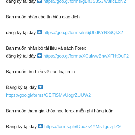
đăng ký tại đây
https://goo.gl/forms/gBhJS3S3iw8kcEoN2
Bạn muốn nhận các tín hiệu giao dịch
đăng ký tại đây
https://goo.gl/forms/lnl6jUbdKYN89Qk32
Bạn muốn nhận bộ tài liệu và sách Forex
đăng ký tại đây
https://goo.gl/forms/XCulwwBnwXFHtOuF2
Bạn muốn tìm hiểu về các loại coin
Đăng ký tại đây
https://goo.gl/forms/GEiTiSMvUogrZUUW2
Bạn muốn tham gia khóa học forex miễn phí hàng tuần
Đăng ký tại đây
https://forms.gle/Dpdzs4YMsTgcvjTZ9