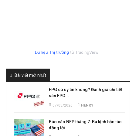
Dữ liệu Thị trường
từ TradingView
Bài viết mới nhất
FPG có uy tín không? Đánh giá chi tiết
sàn FPG...
-
07/08/2026
HENRY
Báo cáo NFP tháng 7: Ba kịch bản tác
động tới...