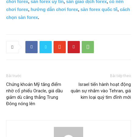
chơi forex
,
sàn forex uy tín
,
sàn giao dịch forex
,
có nên
chơi forex
,
hướng dẫn chơi forex
,
sàn forex quốc tế
,
cách
chọn sàn forex
.
Bài trước
Bài tiếp theo
Chứng khoán Mỹ tăng điểm
Israel tiến hành hoạt động
nhờ cổ phiếu Oracle, giá dầu
quân sự nhắm vào Tehran, giá
giảm dù căng thẳng Trung
kim loại quý tìm đỉnh mới
Đông nóng lên