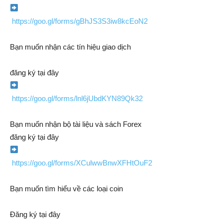
https://goo.gl/forms/gBhJS3S3iw8kcEoN2
Bạn muốn nhận các tín hiệu giao dịch
đăng ký tại đây
https://goo.gl/forms/lnl6jUbdKYN89Qk32
Bạn muốn nhận bộ tài liệu và sách Forex
đăng ký tại đây
https://goo.gl/forms/XCulwwBnwXFHtOuF2
Bạn muốn tìm hiểu về các loại coin
Đăng ký tại đây