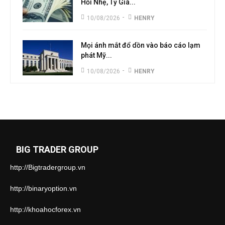
Hồi Nhẹ, Tỷ Giá...
-
10/08/2026
HENRY
Mọi ánh mắt đổ dồn vào báo cáo lạm
phát Mỹ...
-
10/08/2026
HENRY
BIG TRADER GROUP
http://Bigtradergroup.vn
http://binaryoption.vn
http://khoahocforex.vn