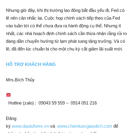
Nhưng giờ đây, khi thị trường lao động bắt đầu yếu đi, Fed có
lẽ nên cân nhắc lại. Cuộc họp chính sách tiếp theo của Fed
vào tuần tới có thể chưa đưa ra hành động cụ thể. Nhưng ít
nhất, các nhà hoạch định chính sách cần thừa nhận rằng rủi ro
đang dần chuyển hướng từ lạm phát sang tăng trưởng. Và có
lẽ, đã đến lúc chuẩn bị cho một chu kỳ cắt giảm lãi suất mới.
HỖ TRỢ KHÁCH HÀNG
Mrs.Bích Thủy
Hotline (zalo) : 09043 59 559 – 0914 051 216
Đăng
ký
www.dautuforex.vn
và
www.chienluocgiaodich.com
để