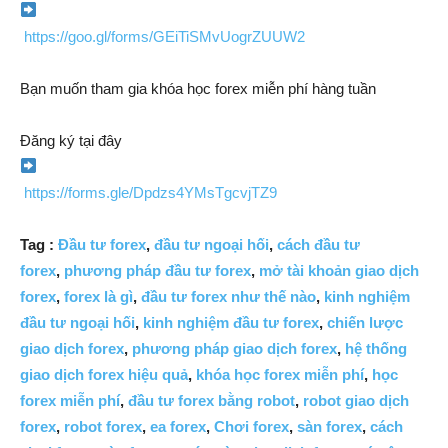
https://goo.gl/forms/GEiTiSMvUogrZUUW2
Bạn muốn tham gia khóa học forex miễn phí hàng tuần
Đăng ký tại đây
https://forms.gle/Dpdzs4YMsTgcvjTZ9
Tag :
Đầu tư forex
,
đầu tư ngoại hối
,
cách đầu tư
forex
,
phương pháp đầu tư forex
,
mở tài khoản giao dịch
forex
,
forex là gì
,
đầu tư forex như thế nào
,
kinh nghiệm
đầu tư ngoại hối
,
kinh nghiệm đầu tư forex
,
chiến lược
giao dịch forex
,
phương pháp giao dịch forex
,
hệ thống
giao dịch forex hiệu quả
,
khóa học forex miễn phí
,
học
forex miễn phí
,
đầu tư forex bằng robot
,
robot giao dịch
forex
,
robot forex
,
ea forex
,
Chơi forex
,
sàn forex
,
cách