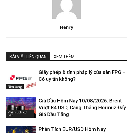
Henry
BÀI VIẾT LIÊN QUAN
XEM THÊM
Giấy phép & tính pháp lý của sàn FPG –
Có uy tín không?
Nền tảng
Giá Dầu Hôm Nay 10/08/2026: Brent
Vượt 84 USD, Căng Thẳng Hormuz Đẩy
Phân tích cơ
Giá Dầu Tăng
bản
Phân Tích EUR/USD Hôm Nay