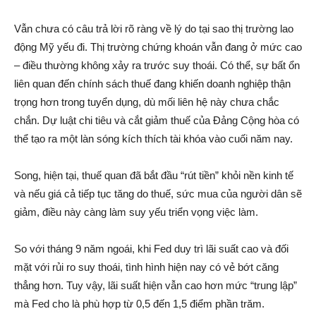
Vẫn chưa có câu trả lời rõ ràng về lý do tại sao thị trường lao
động Mỹ yếu đi. Thị trường chứng khoán vẫn đang ở mức cao
– điều thường không xảy ra trước suy thoái. Có thể, sự bất ổn
liên quan đến chính sách thuế đang khiến doanh nghiệp thận
trọng hơn trong tuyển dụng, dù mối liên hệ này chưa chắc
chắn. Dự luật chi tiêu và cắt giảm thuế của Đảng Cộng hòa có
thể tạo ra một làn sóng kích thích tài khóa vào cuối năm nay.
Song, hiện tại, thuế quan đã bắt đầu “rút tiền” khỏi nền kinh tế
và nếu giá cả tiếp tục tăng do thuế, sức mua của người dân sẽ
giảm, điều này càng làm suy yếu triển vọng việc làm.
So với tháng 9 năm ngoái, khi Fed duy trì lãi suất cao và đối
mặt với rủi ro suy thoái, tình hình hiện nay có vẻ bớt căng
thẳng hơn. Tuy vậy, lãi suất hiện vẫn cao hơn mức “trung lập”
mà Fed cho là phù hợp từ 0,5 đến 1,5 điểm phần trăm.