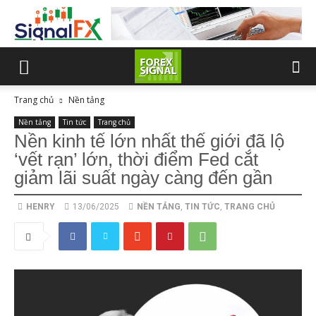
Trang chủ
Nền tảng
Nền tảng
Tin tức
Trang chủ
Nền kinh tế lớn nhất thế giới đã lộ
‘vết rạn’ lớn, thời điểm Fed cắt
giảm lãi suất ngày càng đến gần
HENRY
13/06/2025
NỀN TẢNG
,
TIN TỨC
,
TRANG CHỦ