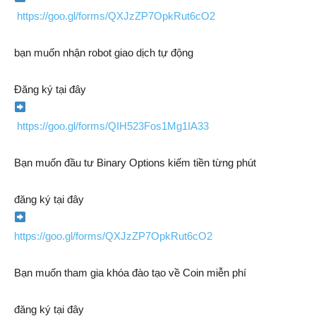
https://goo.gl/forms/QXJzZP7OpkRut6cO2
bạn muốn nhận robot giao dịch tự động
Đăng ký tại đây
https://goo.gl/forms/QIH523Fos1Mg1IA33
Bạn muốn đầu tư Binary Options kiếm tiền từng phút
đăng ký tại đây
https://goo.gl/forms/QXJzZP7OpkRut6cO2
Bạn muốn tham gia khóa đào tạo về Coin miễn phí
đăng ký tại đây